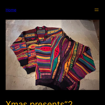
内
容
Home
を
ス
キ
ッ
プ
Xmas presents”2