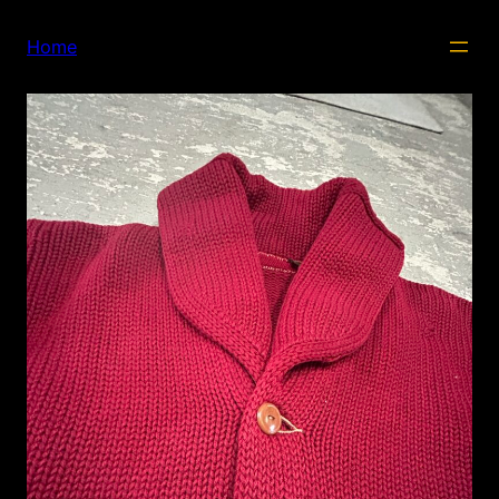
内
容
Home
を
ス
キ
ッ
プ