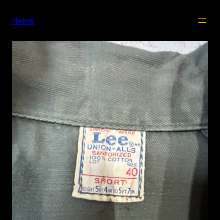
内
容
Home
を
ス
キ
ッ
プ