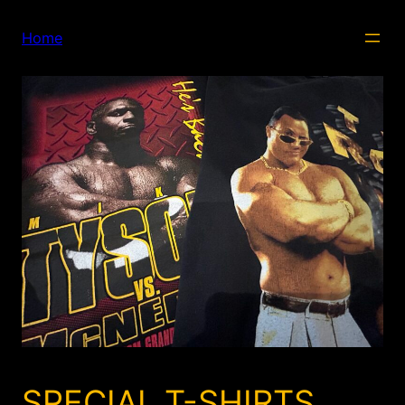
内
容
Home
を
ス
キ
ッ
プ
SPECIAL T-SHIRTS