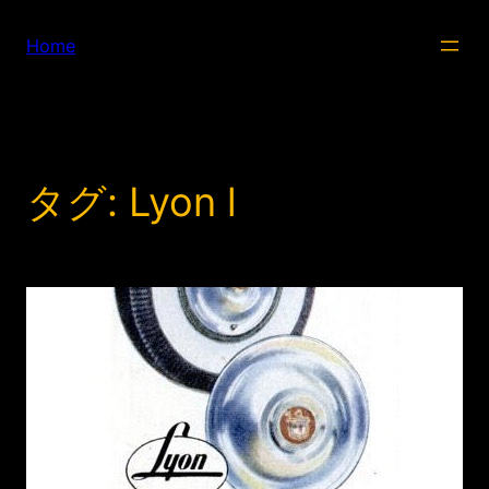
内
容
Home
を
ス
キ
ッ
プ
タグ:
Lyon l