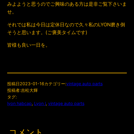
みよようと思うのでご興味のある方は是非ご覧下さいま
せ。
それでは私は今日は定休日なので久々私のLYON磨き倒
そうと思います。(ご褒美タイムです)
皆様も良い一日を。
投稿日
2023-01-16
カテゴリー:
vintage auto parts
投稿者:
吉松大輝
タグ:
lyon habcap
, 
Lyon l
, 
vintage auto parts
コメント