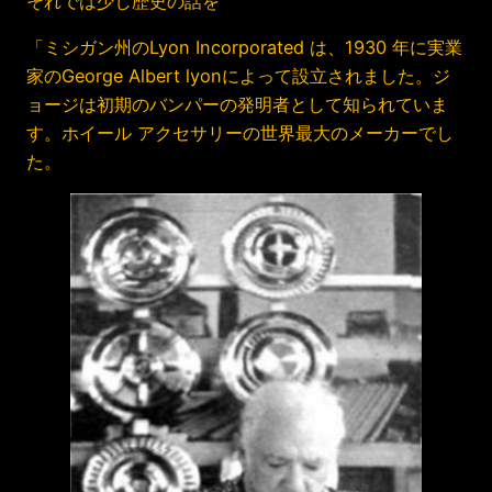
それでは少し歴史の話を
「ミシガン州のLyon Incorporated は、1930 年に実業
家のGeorge Albert lyonによって設立されました。ジ
ョージは初期のバンパーの発明者として知られていま
す。ホイール アクセサリーの世界最大のメーカーでし
た。