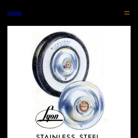
内
容
Home
を
ス
キ
ッ
プ