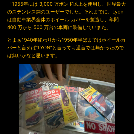
「1955年には 3,000 万ポンド以上を使用し、世界最大
のステンレス鋼のユーザーでした。それまでに、Lyon
は自動車業界全体のホイール カバーを製造し、年間
400 万から 500 万台の車両に装備していまた」
とまぁ1940年終わりから1950年半ばまではホイールカ
バーと言えば”LYON”と言っても過言では無かったので
は無いかなと思います。