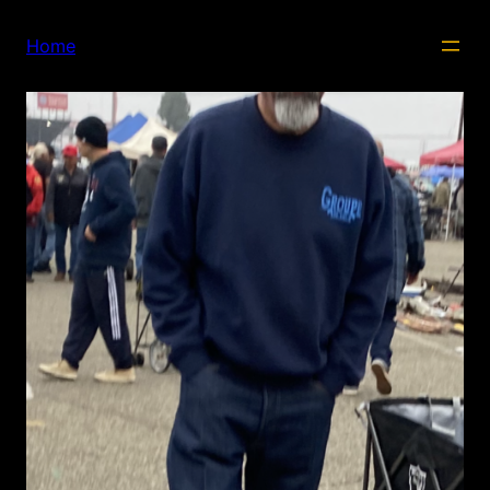
内
容
Home
を
ス
キ
ッ
プ