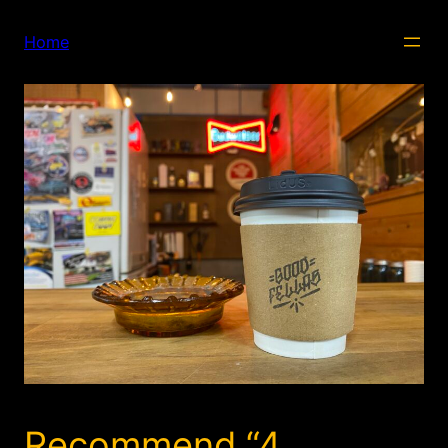
内
容
Home
を
ス
キ
ッ
プ
Recommend “4