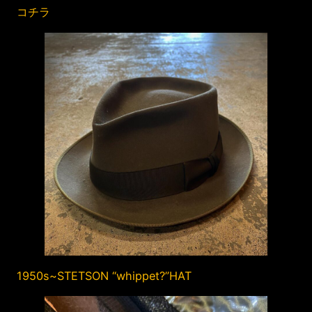
コチラ
1950s~STETSON “whippet?”HAT