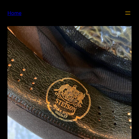
内
容
Home
を
ス
キ
ッ
プ