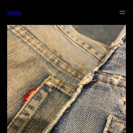
内
容
Home
を
ス
キ
ッ
プ