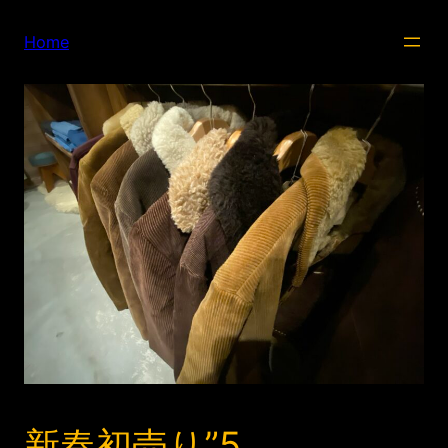
内
容
Home
を
ス
キ
ッ
プ
新春初売り”5