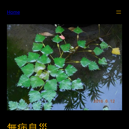
内
容
Home
を
ス
キ
ッ
プ
無病息災