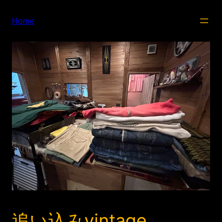
内
容
Home
を
ス
キ
ッ
プ
追い込みvintage