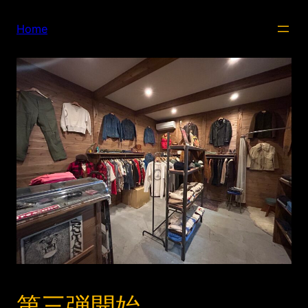
内
容
Home
を
ス
キ
ッ
プ
第三弾開始