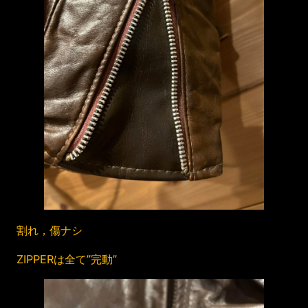
割れ，傷ナシ
ZIPPERは全て”完動”