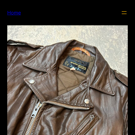
内
容
Home
を
ス
キ
ッ
プ