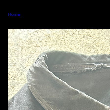
内
容
Home
を
ス
キ
ッ
プ