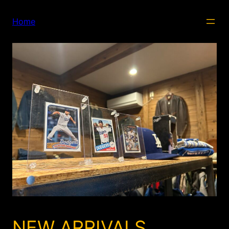
内
容
Home
を
ス
キ
ッ
プ
NEW ARRIVALS