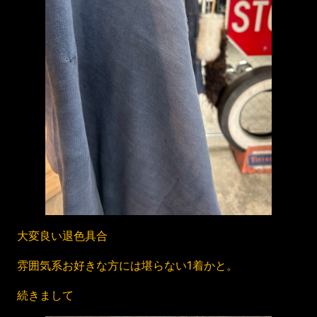
大変良い退色具合
雰囲気系お好きな方には堪らない1着かと。
続きまして