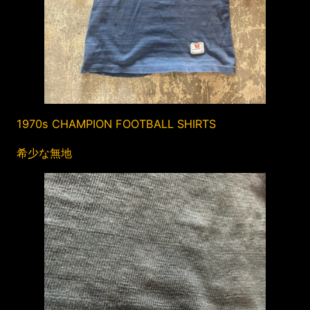
1970s CHAMPION FOOTBALL SHIRTS
希少な無地