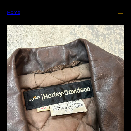
内
容
Home
を
ス
キ
ッ
プ