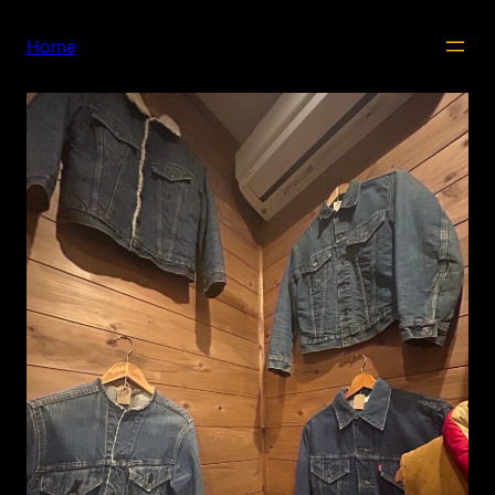
内
容
Home
を
ス
キ
ッ
プ