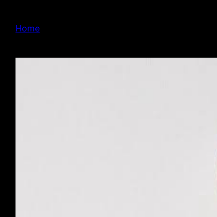
内
容
Home
を
ス
キ
ッ
プ