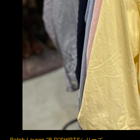
Ralph Lauren “B.D”SHIRTSシリーズ