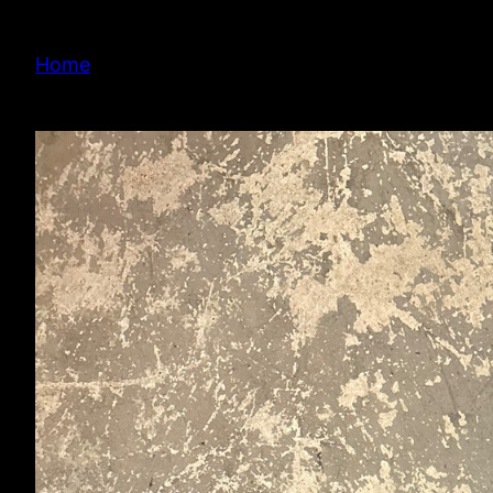
内
容
Home
を
ス
キ
ッ
プ