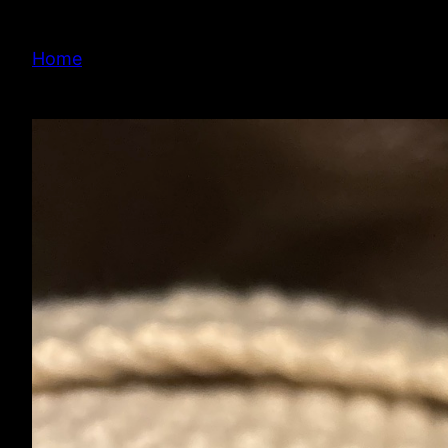
内
容
Home
を
ス
キ
ッ
プ